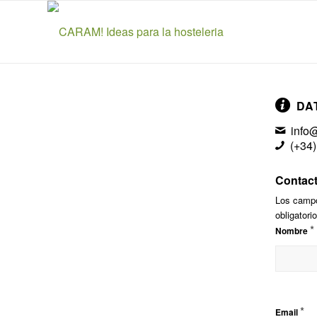
DA
info
(+34
Contac
Los camp
obligatori
*
Nombre
*
Email