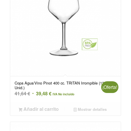
Copa Agua/Vino Pinot 400 cc. TRITAN Irrompible (12
¡Oferta!
Unid.)
El
El
41,64
€
39,48
€
IVA No incluido
precio
precio
original
actual
Añadir al carrito
Mostrar detalles
era:
es:
41,64 €.
39,48 €.