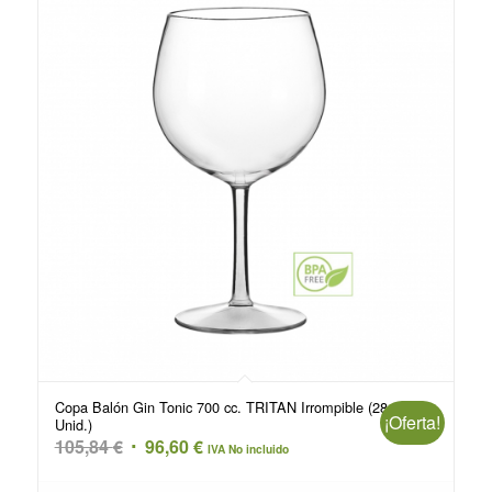
Copa Balón Gin Tonic 700 cc. TRITAN Irrompible (28
¡Oferta!
Unid.)
El
El
105,84
€
96,60
€
IVA No incluido
precio
precio