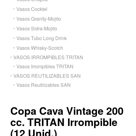
Vasos Cocktel
Vasos Granity-Mojito
Vasos Sidra-Mojito
Vasos Tubo Long Drink
Vasos Whisky-Scotch
VASOS IRROMPIBLES TRITAN
Vasos Irrompibles TRITAN
VASOS REUTILIZABLES SAN
Vasos Reutilizables SAN
Copa Cava Vintage 200
cc. TRITAN Irrompible
(12 Unid.)