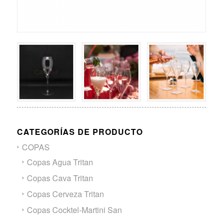
CATEGORÍAS DE PRODUCTO
COPAS
Copas Agua Tritan
Copas Cava Tritan
Copas Cerveza Tritan
Copas Cocktel-Martini San