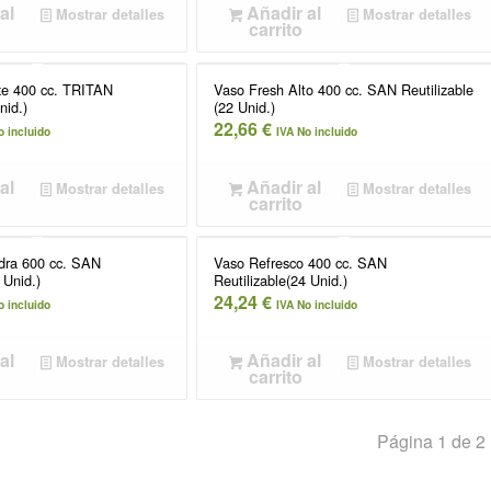
al
Añadir al
Mostrar detalles
Mostrar detalles
carrito
e 400 cc. TRITAN
Vaso Fresh Alto 400 cc. SAN Reutilizable
nid.)
(22 Unid.)
22,66
€
o incluido
IVA No incluido
al
Añadir al
Mostrar detalles
Mostrar detalles
carrito
idra 600 cc. SAN
Vaso Refresco 400 cc. SAN
 Unid.)
Reutilizable(24 Unid.)
24,24
€
o incluido
IVA No incluido
al
Añadir al
Mostrar detalles
Mostrar detalles
carrito
Página 1 de 2