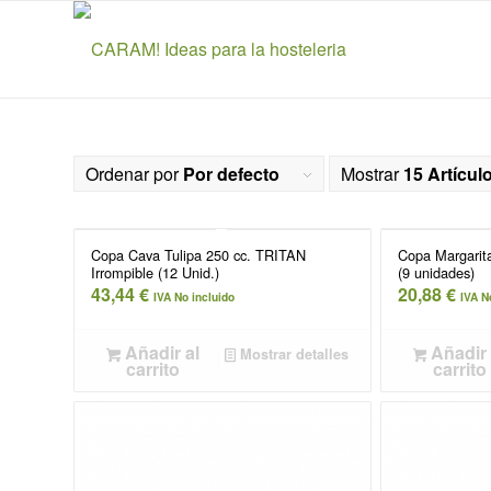
Ordenar por
Por defecto
Mostrar
15 Artícul
Copa Cava Tulipa 250 cc. TRITAN
Copa Margarita
Irrompible (12 Unid.)
(9 unidades)
43,44
€
20,88
€
IVA No incluido
IVA N
Añadir al
Añadir 
Mostrar detalles
carrito
carrito