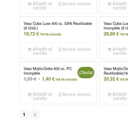
Añadir al
Añadir 
Mostrar detalles
carrito
carrito
Vaso Cuba Luxe 400 cc. SAN Reutilizable
Vaso Cuba Lux
(9 Unid.)
Irrompible (9 U
18,72
€
28,89
€
IVA No incluido
IVA N
Añadir al
Añadir 
Mostrar detalles
carrito
carrito
Vaso Mojito/Sidra 600 cc. PC
Vaso Mojito/S
¡Oferta!
Irrompible
Reutilizable(16
El
El
1,59
€
1,40
€
20,32
€
IVA No incluido
IVA N
precio
precio
original
actual
Añadir al
Añadir 
Mostrar detalles
carrito
carrito
era:
es:
1,59 €.
1,40 €.
1
2