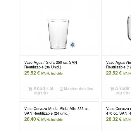
Vaso Agua / Sidra 250 cc. SAN
Vaso Agua/Vin
Reutilizable (36 Unid.)
Reutilizable (1
29,52
€
23,52
€
IVA No incluido
IVA N
Añadir al
Añadir 
Mostrar detalles
carrito
carrito
Vaso Cerveza Media Pinta Alto 333 cc.
Vaso Cerveza 
SAN Reutilizable (24 unid.)
470 cc. SAN Re
26,40
€
28,32
€
IVA No incluido
IVA N