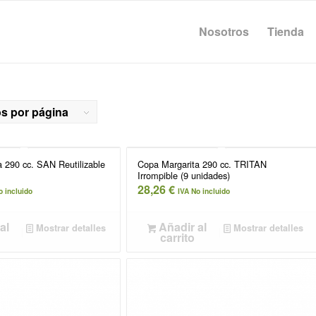
Nosotros
Tienda
os por página
 290 cc. SAN Reutilizable
Copa Margarita 290 cc. TRITAN
Irrompible (9 unidades)
28,26
€
o incluido
IVA No incluido
al
Añadir al
Mostrar detalles
Mostrar detalles
carrito