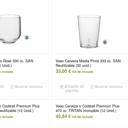
o Rosé 300 cc. SAN
Vaso Cerveza Media Pinta 333 cc. SAN
2 Unid.)
Reutilizable (30 unid.)
33,00
€
o incluido
IVA No incluido
al
Añadir al
Mostrar detalles
Mostrar detalles
carrito
o Cocktail Premium Plus
Vaso Cerveza o Cocktail Premium Plus
utilizable (12 Unid.)
470 cc. TRITAN Irrompible (12 Unid.)
45,84
€
o incluido
IVA No incluido