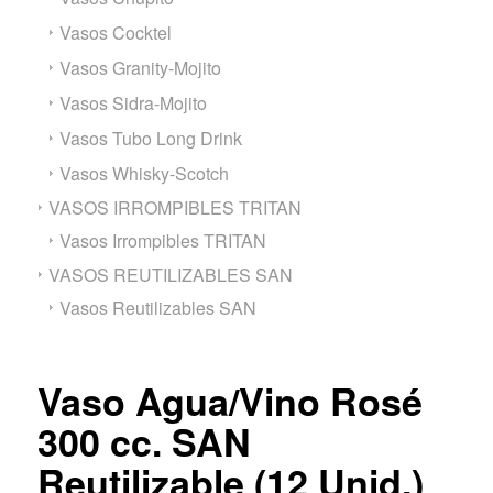
Vasos Cocktel
Vasos Granity-Mojito
Vasos Sidra-Mojito
Vasos Tubo Long Drink
Vasos Whisky-Scotch
VASOS IRROMPIBLES TRITAN
Vasos Irrompibles TRITAN
VASOS REUTILIZABLES SAN
Vasos Reutilizables SAN
Vaso Agua/Vino Rosé
300 cc. SAN
Reutilizable (12 Unid.)