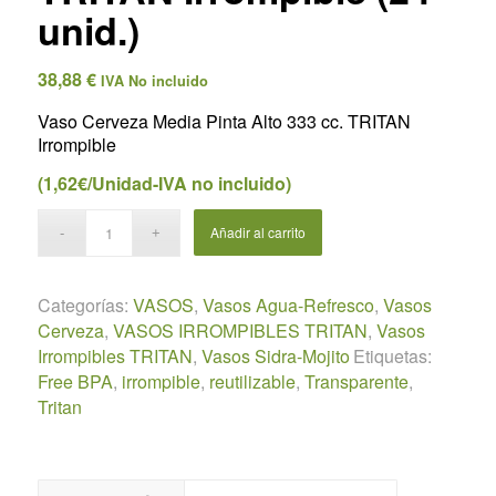
unid.)
38,88
€
IVA No incluido
Vaso Cerveza Media Pinta Alto 333 cc. TRITAN
Irrompible
(1,62€/Unidad-IVA no incluido)
Añadir al carrito
Categorías:
VASOS
,
Vasos Agua-Refresco
,
Vasos
Cerveza
,
VASOS IRROMPIBLES TRITAN
,
Vasos
Irrompibles TRITAN
,
Vasos Sidra-Mojito
Etiquetas:
Free BPA
,
irrompible
,
reutilizable
,
Transparente
,
Tritan