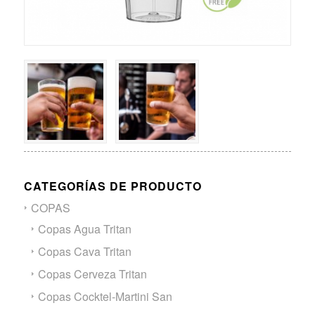
CATEGORÍAS DE PRODUCTO
COPAS
Copas Agua Tritan
Copas Cava Tritan
Copas Cerveza Tritan
Copas Cocktel-Martini San