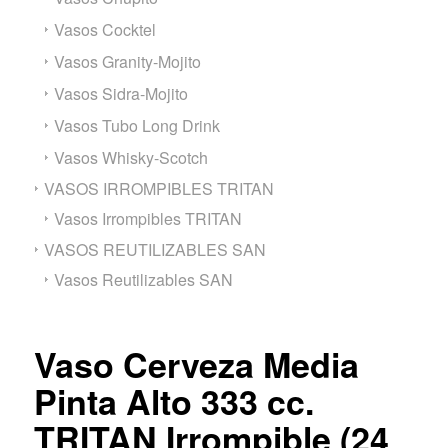
Vasos Cocktel
Vasos Granity-Mojito
Vasos Sidra-Mojito
Vasos Tubo Long Drink
Vasos Whisky-Scotch
VASOS IRROMPIBLES TRITAN
Vasos Irrompibles TRITAN
VASOS REUTILIZABLES SAN
Vasos Reutilizables SAN
Vaso Cerveza Media
Pinta Alto 333 cc.
TRITAN Irrompible (24