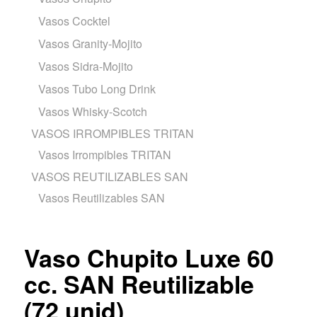
Vasos Cocktel
Vasos Granity-Mojito
Vasos Sidra-Mojito
Vasos Tubo Long Drink
Vasos Whisky-Scotch
VASOS IRROMPIBLES TRITAN
Vasos Irrompibles TRITAN
VASOS REUTILIZABLES SAN
Vasos Reutilizables SAN
Vaso Chupito Luxe 60
cc. SAN Reutilizable
(72 unid)