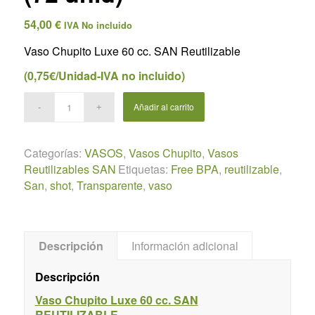
54,00
€
IVA No incluido
Vaso Chupito Luxe 60 cc. SAN Reutilizable
(0,75€/Unidad-IVA no incluido)
Añadir al carrito
Categorías:
VASOS
,
Vasos Chupito
,
Vasos
Reutilizables SAN
Etiquetas:
Free BPA
,
reutilizable
,
San
,
shot
,
Transparente
,
vaso
Descripción
Información adicional
Descripción
Vaso Chupito Luxe 60 cc. SAN
REUTILIZABLE